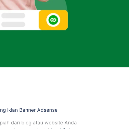
ang Iklan Banner Adsense
piah dari blog atau website Anda