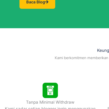
Baca Blog
Keung
Kami berkomitmen memberikan pe
Tanpa Minimal Withdraw​
Kami sadar setiap blogger ingin menggunakan