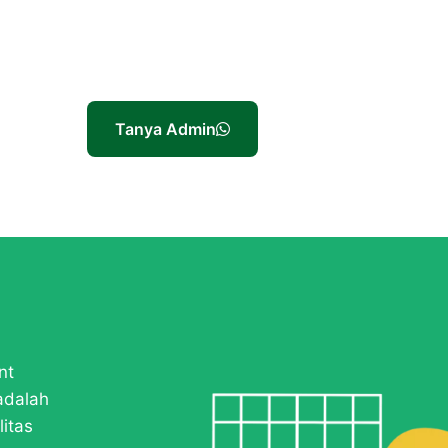
Tanya Admin
nt
adalah
itas