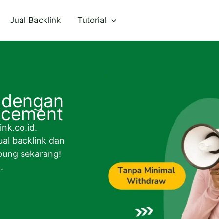
Jual Backlink
Tutorial
 dengan
lacement
nk.co.id.
ual backlink dan
abung sekarang!
.