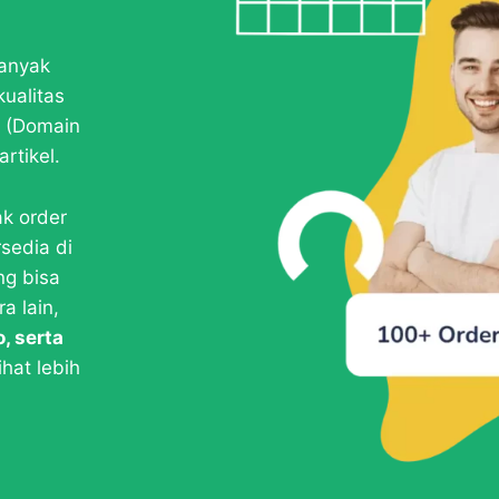
banyak
kualitas
EO (Domain
rtikel.
k order
rsedia di
ng bisa
a lain,
o, serta
hat lebih