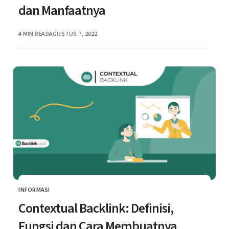
dan Manfaatnya
PUBLISHED
4 MIN READ
AGUSTUS 7, 2022
INFORMASI
CATEGORY
Contextual Backlink: Definisi,
Fungsi dan Cara Membuatnya