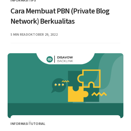
INFORMASI
TIPS
CATEGORY
Cara Membuat PBN (Private Blog
Network) Berkualitas
PUBLISHED
5 MIN READ
OKTOBER 29, 2022
INFORMASI
TUTORIAL
CATEGORY