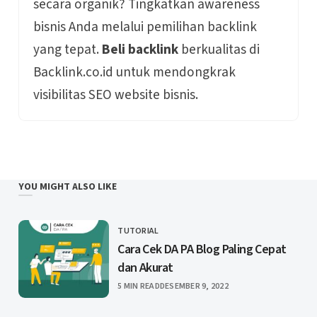
secara organik? Tingkatkan awareness
bisnis Anda melalui pemilihan backlink
yang tepat.
Beli backlink
berkualitas di
Backlink.co.id untuk mendongkrak
visibilitas SEO website bisnis.
YOU MIGHT ALSO LIKE
TUTORIAL
CATEGORY
Cara Cek DA PA Blog Paling Cepat
dan Akurat
PUBLISHED
5 MIN READ
DESEMBER 9, 2022