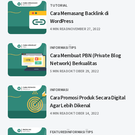
TUTORIAL
CATEGORY
Cara Memasang Backlink di
WordPress
PUBLISHED
4 MIN READ
NOVEMBER 27, 2022
INFORMASI
TIPS
CATEGORY
Cara Membuat PBN (Private Blog
Network) Berkualitas
PUBLISHED
5 MIN READ
OKTOBER 29, 2022
INFORMASI
CATEGORY
Cara Promosi Produk Secara Digital
Agar Lebih Dikenal
PUBLISHED
4 MIN READ
OKTOBER 14, 2022
FEATURED
INFORMASI
TIPS
CATEGORY