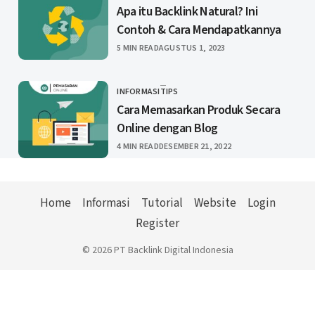
Apa itu Backlink Natural? Ini
Contoh & Cara Mendapatkannya
PUBLISHED
5 MIN READ
AGUSTUS 1, 2023
INFORMASI
TIPS
CATEGORY
Cara Memasarkan Produk Secara
Online dengan Blog
PUBLISHED
4 MIN READ
DESEMBER 21, 2022
Home
Informasi
Tutorial
Website
Login
Register
© 2026 PT Backlink Digital Indonesia