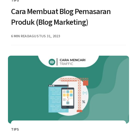
TIPS
CATEGORY
Cara Membuat Blog Pemasaran
Produk (Blog Marketing)
PUBLISHED
6 MIN READ
AGUSTUS 31, 2023
TIPS
CATEGORY