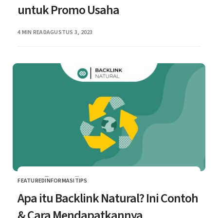
untuk Promo Usaha
PUBLISHED
4 MIN READ
AGUSTUS 3, 2023
FEATURED
INFORMASI
TIPS
CATEGORY
Apa itu Backlink Natural? Ini Contoh
& Cara Mendapatkannya