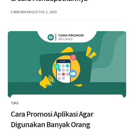
PUBLISHED
5 MIN READ
AGUSTUS 1, 2023
TIPS
CATEGORY
Cara Promosi Aplikasi Agar
Digunakan Banyak Orang