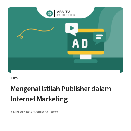
TIPS
CATEGORY
Mengenal Istilah Publisher dalam
Internet Marketing
PUBLISHED
4 MIN READ
OKTOBER 24, 2022