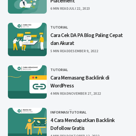
Placement
PUBLISHED
6 MIN READ
JULI 22, 2023
TUTORIAL
CATEGORY
Cara Cek DA PA Blog Paling Cepat
dan Akurat
PUBLISHED
5 MIN READ
DESEMBER 9, 2022
TUTORIAL
CATEGORY
Cara Memasang Backlink di
WordPress
PUBLISHED
4 MIN READ
NOVEMBER 27, 2022
INFORMASI
TUTORIAL
CATEGORY
4 Cara Mendapatkan Backlink
Dofollow Gratis
PUBLISHED