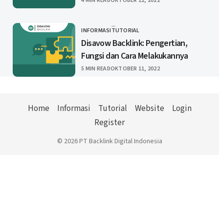
4 MIN READ
OKTOBER 12, 2022
INFORMASI
TUTORIAL
CATEGORY
Disavow Backlink: Pengertian,
Fungsi dan Cara Melakukannya
PUBLISHED
5 MIN READ
OKTOBER 11, 2022
Home
Informasi
Tutorial
Website
Login
Register
© 2026 PT Backlink Digital Indonesia