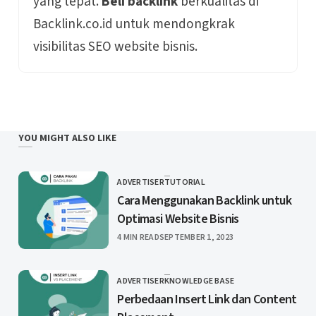
yang tepat.
Beli backlink
berkualitas di
Backlink.co.id untuk mendongkrak
visibilitas SEO website bisnis.
YOU MIGHT ALSO LIKE
ADVERTISER
TUTORIAL
CATEGORY
Cara Menggunakan Backlink untuk
Optimasi Website Bisnis
PUBLISHED
4 MIN READ
SEPTEMBER 1, 2023
ADVERTISER
KNOWLEDGE BASE
CATEGORY
Perbedaan Insert Link dan Content