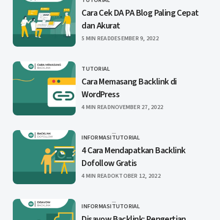
TUTORIAL
CATEGORY
Cara Cek DA PA Blog Paling Cepat
dan Akurat
PUBLISHED
5 MIN READ
DESEMBER 9, 2022
TUTORIAL
CATEGORY
Cara Memasang Backlink di
WordPress
PUBLISHED
4 MIN READ
NOVEMBER 27, 2022
INFORMASI
TUTORIAL
CATEGORY
4 Cara Mendapatkan Backlink
Dofollow Gratis
PUBLISHED
4 MIN READ
OKTOBER 12, 2022
INFORMASI
TUTORIAL
CATEGORY
Disavow Backlink: Pengertian,