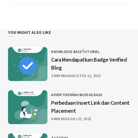
YOU MIGHT ALSO LIKE
KNOWLEDGE BASE
TUTORIAL
CATEGORY
Cara Mendapatkan Badge Verified
Blog
PUBLISHED
2 MIN READ
AGUSTUS 12, 2023
ADVERTISER
KNOWLEDGE BASE
CATEGORY
Perbedaan Insert Link dan Content
Placement
PUBLISHED
6 MIN READ
JULI 22, 2023