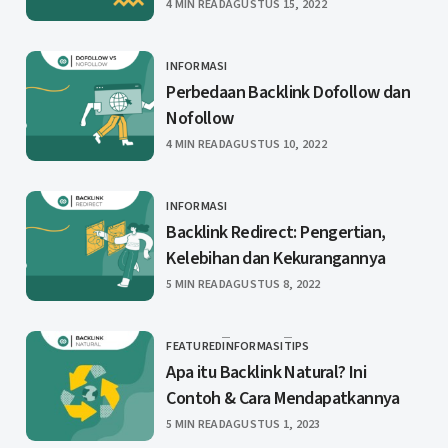
PUBLISHED
4 MIN READ
AGUSTUS 15, 2022
INFORMASI
CATEGORY
Perbedaan Backlink Dofollow dan
Nofollow
PUBLISHED
4 MIN READ
AGUSTUS 10, 2022
INFORMASI
CATEGORY
Backlink Redirect: Pengertian,
Kelebihan dan Kekurangannya
PUBLISHED
5 MIN READ
AGUSTUS 8, 2022
FEATURED
INFORMASI
TIPS
CATEGORY
Apa itu Backlink Natural? Ini
Contoh & Cara Mendapatkannya
PUBLISHED
5 MIN READ
AGUSTUS 1, 2023