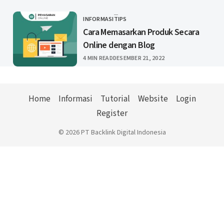
INFORMASI
TIPS
CATEGORY
Cara Memasarkan Produk Secara
Online dengan Blog
PUBLISHED
4 MIN READ
DESEMBER 21, 2022
Home
Informasi
Tutorial
Website
Login
Register
© 2026 PT Backlink Digital Indonesia