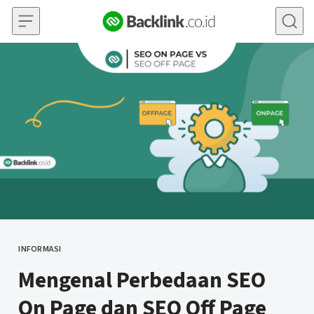
Skip to content
INFORMASI
CATEGORY
Mengenal Perbedaan SEO
On Page dan SEO Off Page